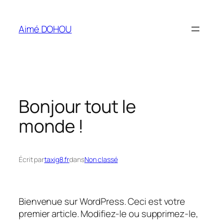
Aller
au
Aimé DOHOU
contenu
Bonjour tout le
monde !
Écrit par
taxig8.fr
dans
Non classé
Bienvenue sur WordPress. Ceci est votre
premier article. Modifiez-le ou supprimez-le,